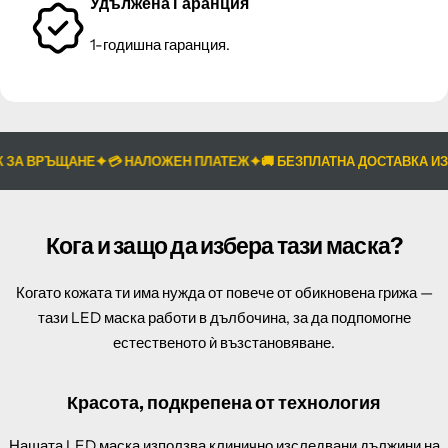
Удължена Гаранция
1-годишна гаранция.
А ВРЪЩАНЕ
💳 НАЛОЖЕН ПЛАТЕЖ
🚚 БЕЗПЛАТНА ДОСТАВКА ИЗ ЦЯ
Кога и защо да избера тази маска?
Когато кожата ти има нужда от повече от обикновена грижа —
тази LED маска работи в дълбочина, за да подпомогне
естественото ѝ възстановяване.
Красота, подкрепена от технология
Нашата LED маска използва клинично изследвани дължини на