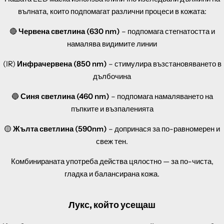
вълната, които подпомагат различни процеси в кожата:
🔴
Червена светлина (630 nm)
– подпомага стегнатостта и
намалява видимите линии
(IR)
Инфрачервена (850 nm)
– стимулира възстановяването в
дълбочина
🔵
Синя светлина (460 nm)
– подпомага намаляването на
пъпките и възпаленията
🟡
Жълта светлина (590nm)
– допринася за по-равномерен и
свеж тен.
Комбинираната употреба действа цялостно — за по-чиста,
гладка и балансирана кожа.
Лукс, който усещаш