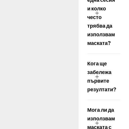
и колко
често
трябва да
използвам
маската?
Кога ще
забележа
първите
резултати?
Мога ли да
използвам
маската с