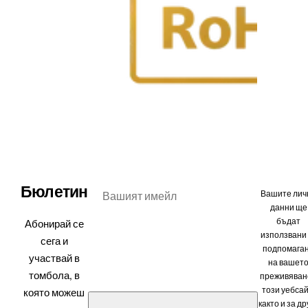
Бюлетин
Вашите лич
данни ще
бъдат
Абонирай се
използвани
сега и
подпомага
участвай в
на вашет
томбола,
в
преживяван
този уебсай
която можеш
както и за др