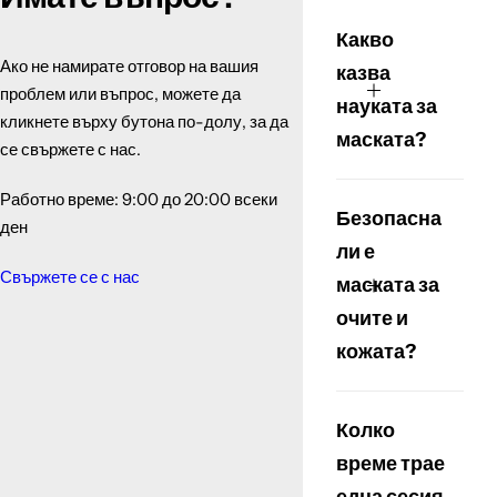
Какво
Ако не намирате отговор на вашия
казва
проблем или въпрос, можете да
науката за
кликнете върху бутона по-долу, за да
маската?
се свържете с нас.
Работно време: 9:00 до 20:00 всеки
Безопасна
ден
ли е
Свържете се с нас
маската за
очите и
кожата?
Колко
време трае
една сесия