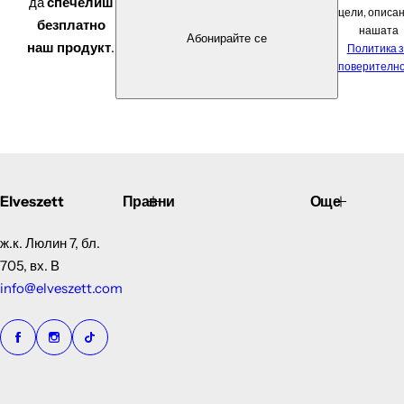
да
спечелиш
цели, описан
безплатно
нашата
Абонирайте се
наш продукт
.
Политика 
поверителн
Elveszett
Правни
Още
ж.к. Люлин 7, бл.
705, вх. В
info@elveszett.com