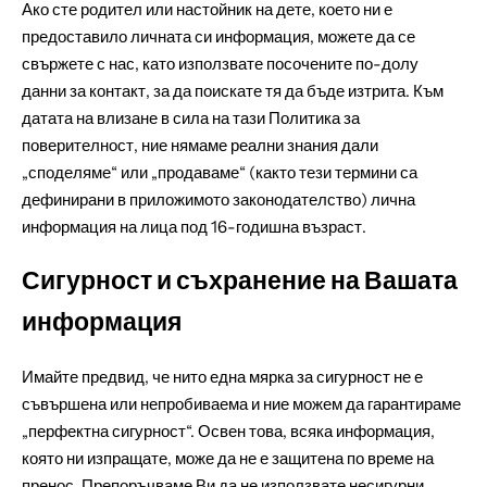
Ако сте родител или настойник на дете, което ни е
предоставило личната си информация, можете да се
свържете с нас, като използвате посочените по-долу
данни за контакт, за да поискате тя да бъде изтрита. Към
датата на влизане в сила на тази Политика за
поверителност, ние нямаме реални знания дали
„споделяме“ или „продаваме“ (както тези термини са
дефинирани в приложимото законодателство) лична
информация на лица под 16-годишна възраст.
Сигурност и съхранение на Вашата
информация
Имайте предвид, че нито една мярка за сигурност не е
съвършена или непробиваема и ние можем да гарантираме
„перфектна сигурност“. Освен това, всяка информация,
която ни изпращате, може да не е защитена по време на
пренос. Препоръчваме Ви да не използвате несигурни