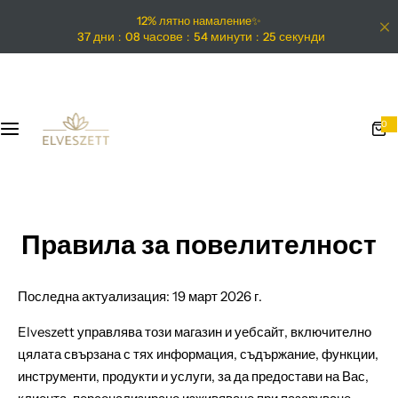
S
12% лятно намаление✨
k
дни
часове
минути
секунди
37
08
54
24
i
p
t
o
0
0
i
c
t
e
m
o
s
n
t
e
Правила за повелителност
n
t
Последна актуализация: 19 март 2026 г.
Elveszett управлява този магазин и уебсайт, включително
цялата свързана с тях информация, съдържание, функции,
инструменти, продукти и услуги, за да предостави на Вас,