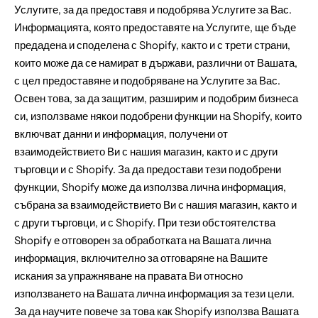
Услугите, за да предоставя и подобрява Услугите за Вас.
Информацията, която предоставяте на Услугите, ще бъде
предадена и споделена с Shopify, както и с трети страни,
които може да се намират в държави, различни от Вашата,
с цел предоставяне и подобряване на Услугите за Вас.
Освен това, за да защитим, разширим и подобрим бизнеса
си, използваме някои подобрени функции на Shopify, които
включват данни и информация, получени от
взаимодействието Ви с нашия магазин, както и с други
търговци и с Shopify. За да предостави тези подобрени
функции, Shopify може да използва лична информация,
събрана за взаимодействието Ви с нашия магазин, както и
с други търговци, и с Shopify. При тези обстоятелства
Shopify е отговорен за обработката на Вашата лична
информация, включително за отговаряне на Вашите
искания за упражняване на правата Ви относно
използването на Вашата лична информация за тези цели.
За да научите повече за това как Shopify използва Вашата