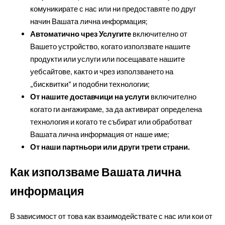
комуникирате с нас или ни предоставяте по друг
начин Вашата лична информация;
Автоматично чрез Услугите
включително от
Вашето устройство, когато използвате нашите
продукти или услуги или посещавате нашите
уебсайтове, както и чрез използването на
„бисквитки“ и подобни технологии;
От нашите доставчици на услуги
включително
когато ги ангажираме, за да активират определена
технология и когато те събират или обработват
Вашата лична информация от наше име;
От наши партньори или други трети страни.
Как използваме Вашата лична
информация
В зависимост от това как взаимодействате с нас или кои от