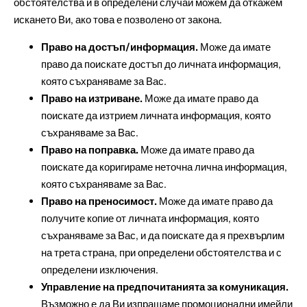
обстоятелства и в определени случаи можем да откажем
искането Ви, ако това е позволено от закона.
Право на достъп/информация.
Може да имате
право да поискате достъп до личната информация,
която съхраняваме за Вас.
Право на изтриване.
Може да имате право да
поискате да изтрием личната информация, която
съхраняваме за Вас.
Право на поправка.
Може да имате право да
поискате да коригираме неточна лична информация,
която съхраняваме за Вас.
Право на преносимост.
Може да имате право да
получите копие от личната информация, която
съхраняваме за Вас, и да поискате да я прехвърлим
на трета страна, при определени обстоятелства и с
определени изключения.
Управление на предпочитанията за комуникация.
Възможно е да Ви изпращаме промоционални имейли