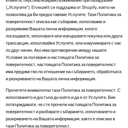
клиента, персонализирано изживяване при пазаруване
(„Услугите“). Elveszett се поддържа от Shopify, което ни
позволява да Ви предоставяме Услугите. Тази Политика за
поверителност описва как събираме, използваме и
разкриваме Вашата лична информация, когато
посещавате, използвате или извършвате покупка или друга
трансакция, използвайки Услугите, или комуникирате с нас
по друг начин. Ако има противоречие между нашите
Условия за ползване и настоящата Политика за
поверителност, настоящата Политика за поверителност
има предимство по отношение на събирането, обработката
и разкриването на Вашата лична информация.
Прочетете внимателно тази Политика за поверителност. С
използването и достъпа до която и да е от Услугите, Вие
потвърждавате, че сте прочели настоящата Политика за
поверителност и разбирате събирането, използването и
разкриването на Вашата информация, както е описано в
тази Политика за поверителност.