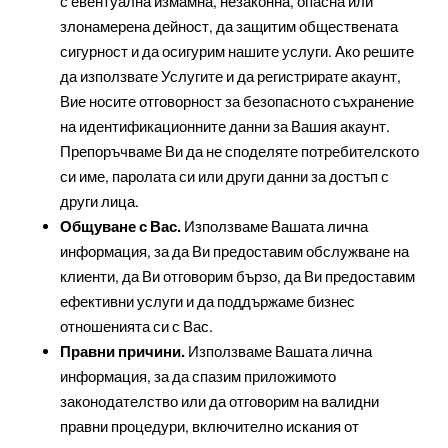
с евентуална измамна, незаконна, опасна или
злонамерена дейност, да защитим обществената
сигурност и да осигурим нашите услуги. Ако решите
да използвате Услугите и да регистрирате акаунт,
Вие носите отговорност за безопасното съхранение
на идентификационните данни за Вашия акаунт.
Препоръчваме Ви да не споделяте потребителското
си име, паролата си или други данни за достъп с
други лица.
Общуване с Вас.
Използваме Вашата лична
информация, за да Ви предоставим обслужване на
клиенти, да Ви отговорим бързо, да Ви предоставим
ефективни услуги и да поддържаме бизнес
отношенията си с Вас.
Правни причини.
Използваме Вашата лична
информация, за да спазим приложимото
законодателство или да отговорим на валидни
правни процедури, включително искания от