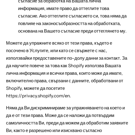
съгласие за обработка на Вашата лична
информация, имате право да оттеглите това
съгласие. Ако оттеглите съгласието си, това няма да
повлияе на законосъобразността на обработката,
основана на Вашето съгласие преди оттеглянето му.
Можете да упражните всяко от тези права, където е
посочено в Услугите, или като се свържете с нас,
използвайки предоставените по-долу данни за контакт. За
да научите повече за това как Shopify използва Вашата
лична информация и всички права, които може да имате,
включително права, свързани с данните, обработвани от
Shopify, можете да посетите
https://privacy.shopify.com/en.
Няма да Ви дискриминираме за упражняването на което и
да е от тези права. Може да се наложи да потвърдим
самоличността Ви, преди да можем да обработим заявките
Ви, както е разрешено или изисквано съгласно