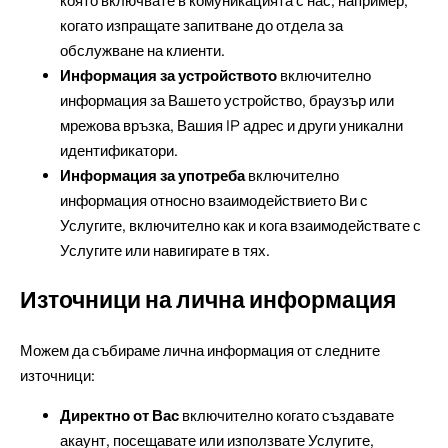
която включвате в комуникацията с нас, например,
когато изпращате запитване до отдела за
обслужване на клиенти.
Информация за устройството
включително
информация за Вашето устройство, браузър или
мрежова връзка, Вашия IP адрес и други уникални
идентификатори.
Информация за употреба
включително
информация относно взаимодействието Ви с
Услугите, включително как и кога взаимодействате с
Услугите или навигирате в тях.
Източници на лична информация
Можем да събираме лична информация от следните
източници:
Директно от Вас
включително когато създавате
акаунт, посещавате или използвате Услугите,