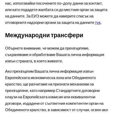
нас, използвайки посочените по-долу данни за контакт,
или като подадете жалбата си до местния орган за защита
на данните. За ЕИЗ можете да намерите списък на
отговорните надзорни органи за защита на данните
тук
.
Международни трансфери
Обърнете внимание, че можем да прехвърляме,
съхраняваме и обработваме Вашата лична информация
извън страната, в която живеете.
Ако прехвърлим Вашата лична информация извън
Европейската икономическа зона или Обединеното
кралство, ще разчитаме на признати механизми за
прехвърляне, като например Стандартните договорни
клаузи на Европейската комисия или еквивалентни
договори, издадени от съответния компетентен орган на
Обединеното кралство, в зависимост от случая, освен ако