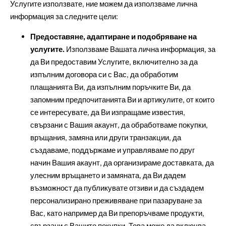
Услугите използвате, ние можем да използваме лична
информация за следните цели:
Предоставяне, адаптиране и подобряване на
услугите.
Използваме Вашата лична информация, за
да Ви предоставим Услугите, включително за да
изпълним договора си с Вас, да обработим
плащанията Ви, да изпълним поръчките Ви, да
запомним предпочитанията Ви и артикулите, от които
се интересувате, да Ви изпращаме известия,
свързани с Вашия акаунт, да обработваме покупки,
връщания, замяна или други транзакции, да
създаваме, поддържаме и управляваме по друг
начин Вашия акаунт, да организираме доставката, да
улесним връщането и замяната, да Ви дадем
възможност да публикувате отзиви и да създадем
персонализирано преживяване при пазаруване за
Вас, като например да Ви препоръчваме продукти,
свързани с Вашите покупки. Това може да включва