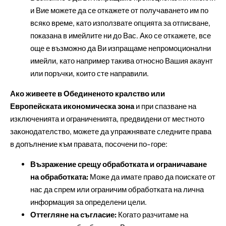
и Вие можете да се откажете от получаването им по
всяко време, като използвате опцията за отписване,
показана в имейлите ни до Вас. Ако се откажете, все
още е възможно да Ви изпращаме непромоционални
имейли, като например такива относно Вашия акаунт
или поръчки, които сте направили.
Ако живеете в Обединеното кралство или
Европейската икономическа зона
и при спазване на
изключенията и ограниченията, предвидени от местното
законодателство, можете да упражнявате следните права
в допълнение към правата, посочени по-горе:
Възражение срещу обработката и ограничаване
на обработката:
Може да имате право да поискате от
нас да спрем или ограничим обработката на лична
информация за определени цели.
Оттегляне на съгласие:
Когато разчитаме на