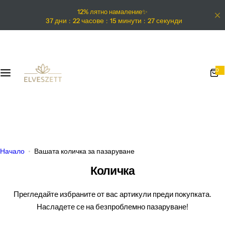
S
12% лятно намаление✨
k
дни
часове
минути
секунди
37
22
15
27
i
p
t
o
0
0
i
c
t
e
m
o
s
n
t
e
n
Начало
Вашата количка за пазаруване
t
Количка
Прегледайте избраните от вас артикули преди покупката.
Насладете се на безпроблемно пазаруване!