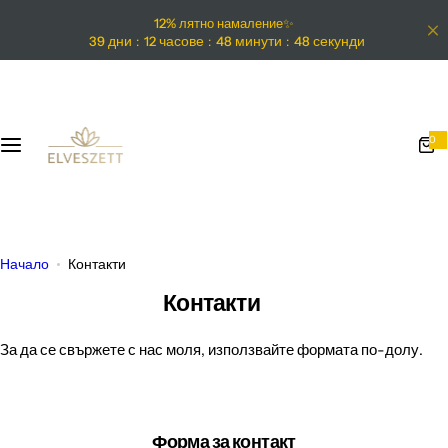
S
12% лятно намаление✨
k
дни
часове
минути
секунди
39
12
48
48
i
p
t
o
0
0
i
c
t
e
m
o
s
n
t
e
Начало
Контакти
n
Контакти
t
За да се свържете с нас моля, използвайте формата по-долу.
Форма за контакт