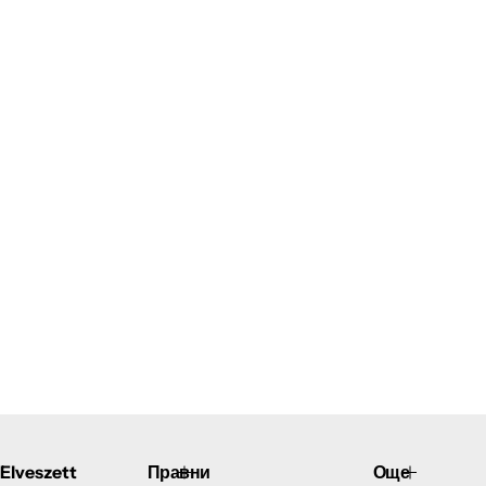
Elveszett
Правни
Още